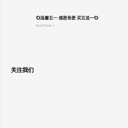
💞温馨五一 感恩母爱 买五送一💞
Read More »
关注我们