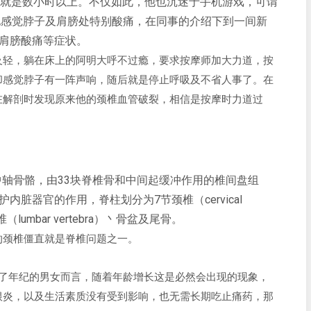
看就是数小时以上。不仅如此，他也沉迷于手机游戏，可谓
他感觉脖子及肩膀处特别酸痛，在同事的介绍下到一间新
肩膀酸痛等症状。
及轻，躺在床上的阿明大呼不过瘾，要求按摩师加大力道，按
却感觉脖子有一阵声响，随后就是停止呼吸及不省人事了。在
在解剖时发现原来他的颈椎血管破裂，相信是按摩时力道过
。
中轴骨骼，由33块脊椎骨和中间起缓冲作用的椎间盘组
脏器官的作用，脊柱划分为7节颈椎（cervical
节腰椎（lumbar vertebra）丶骨盆及尾骨。
的颈椎僵直就是脊椎问题之一。
老化，对于上了年纪的男女而言，随着年龄增长这是必然会出现的现象，
根炎，以及生活素质没有受到影响，也无需长期吃止痛药，那