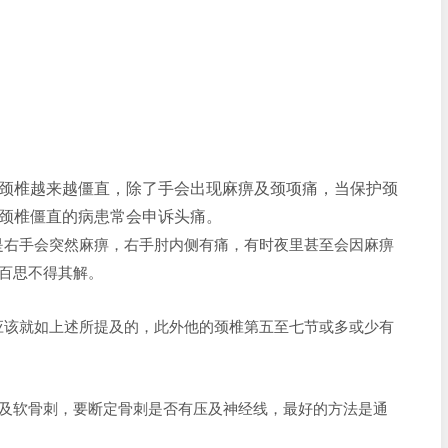
颈椎越来越僵直，除了手会出现麻痹及颈项痛，当保护颈
颈椎僵直的病患常会申诉头痛。
是右手会突然麻痹，右手肘内侧有痛，有时夜里甚至会因麻痹
百思不得其解。
应该就如上述所提及的，此外他的颈椎第五至七节或多或少有
质及软骨刺，要断定骨刺是否有压及神经线，最好的方法是通