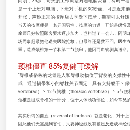
阿明，25岁，每天的工作就是对着电脑荧幕，有时一
是一个上班对电脑，下班对手机的3C粉丝。可是近来
开张，声称正宗的按摩店去享受下按摩，期望可以舒缓
当天的按摩师是一名异国男性，按摩的力道一开始是缓慢
摩师只好按照顾客要求逐步加力，岂料过了一会儿，阿明
场同事赶紧把他送去医院抢救，但最终还是救不回。医生
重，造成颈椎第一节和第二节脱臼，他因而血管剥离送命
颈椎僵直 85%复健可缓解
“脊椎或俗称的龙骨是人和脊椎动物位于背侧的支撑性
成，通过韧带和小的脊柱关节固定，具有支持躯干丶保护内
vertebrae）丶12节胸椎（thoracic vertebrae）丶5
颈椎是组成脊椎的一部分，位于人体颈项部位，如今常见
其实所谓的僵直（reversal of lordosis）就是
因此他们无需感到害怕，只要神经线没有被压及造成神经