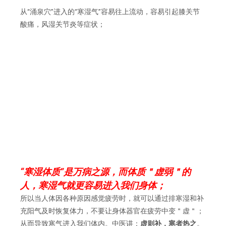
从“涌泉穴”进入的“寒湿气”容易往上流动，容易引起膝关节
酸痛，风湿关节炎等症状；
“寒湿体质”是万病之源，而体质＂虚弱＂的
人，寒湿气就更容易进入我们身体；
所以当人体因各种原因感觉疲劳时，就可以通过排寒湿和补
充阳气及时恢复体力，不要让身体器官在疲劳中变＂虚＂；
从而导致寒气进入我们体内。中医讲：
虚则补，寒者热之
。