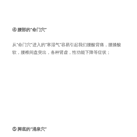
④ 腰部的“命门穴”
从“命门穴”进入的“寒湿气”容易引起我们腰酸背痛，腰膝酸
软，腰椎间盘突出，各种肾虚，性功能下降等症状；
⑤ 脚底的“涌泉穴”