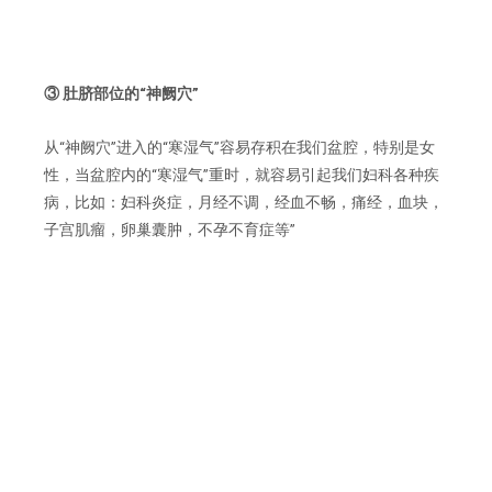
③ 肚脐部位的“神阙穴”
从“神阙穴”进入的“寒湿气”容易存积在我们盆腔，特别是女
性，当盆腔内的“寒湿气”重时，就容易引起我们妇科各种疾
病，比如：妇科炎症，月经不调，经血不畅，痛经，血块，
子宫肌瘤，卵巢囊肿，不孕不育症等”