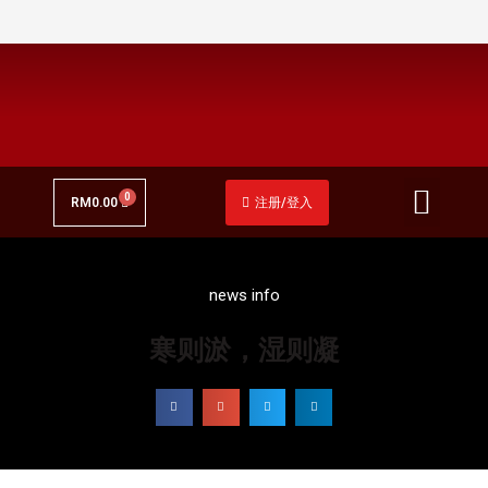
关于衍恩堂
我们的产品
最新动态
RM
0.00
注册/登入
news info
寒则淤，湿则凝