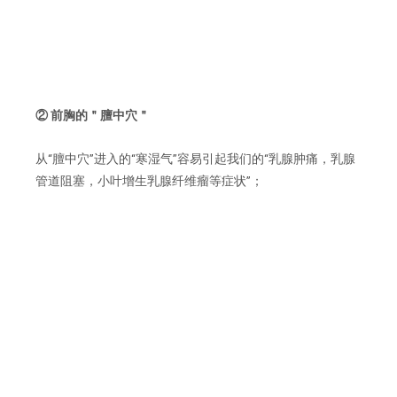
② 前胸的＂膻中穴＂
从“膻中穴”进入的“寒湿气”容易引起我们的“乳腺肿痛，乳腺
管道阻塞，小叶增生乳腺纤维瘤等症状”；