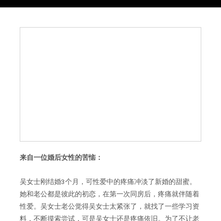
来自一位婚后女性的苦恼：
吴女士刚结婚3个月，可性爱中的疼痛冲淡了新婚的甜蜜。
她和老公都是彼此的初恋，在第一次同房后，疼痛就伴随着
性爱。吴女士老公觉得吴女士太紧张了，就找了一些学习资
料，不断摸索尝试，可是吴女士还是疼痛依旧。为了不让老