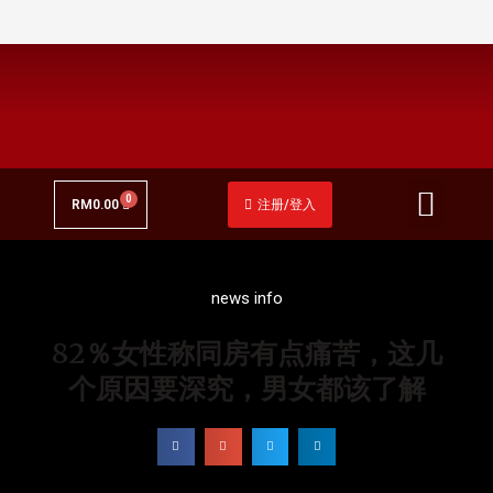
关于衍恩堂
我们的产品
最新动态
RM
0.00
注册/登入
news info
82％女性称同房有点痛苦，这几
个原因要深究，男女都该了解